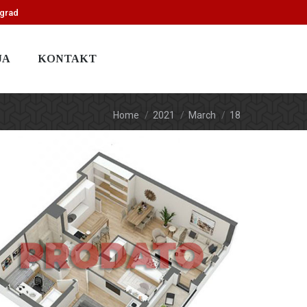
ograd
JA
KONTAKT
You are here:
Home
2021
March
18