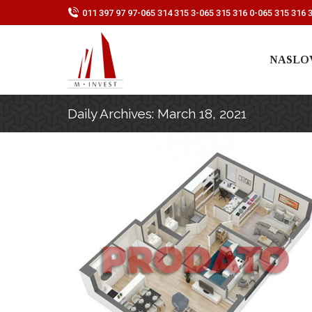
011 397 97 97
-
065 314 315 3
-
065 315 316 0
-
065 315 316 
NASLO
Daily Archives:
March 18, 2021