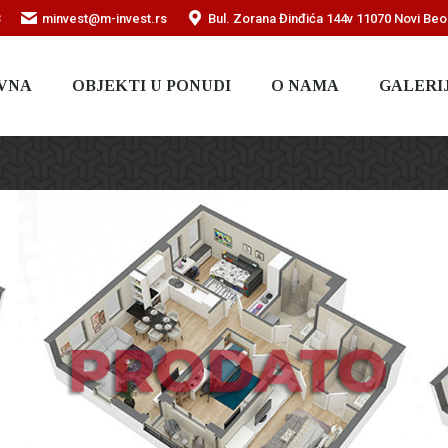
3
minvest@m-invest.rs
Bul. Zorana Đinđića 144v 11070 Novi Be
VNA
OBJEKTI U PONUDI
O NAMA
GALERI