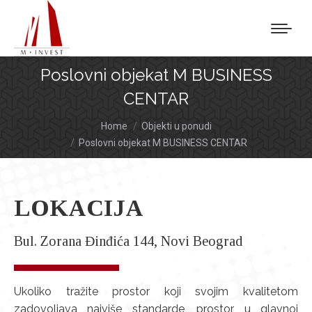
Poslovni objekat M BUSINESS
CENTAR
You are here:
Home
Objekti u ponudi
Poslovni objekat M BUSINESS CENTAR
LOKACIJA
Bul. Zorana Đinđića 144, Novi Beograd
Ukoliko tražite prostor koji svojim kvalitetom
zadovoljava najviše standarde, prostor u glavnoj