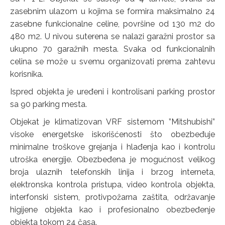
zasebnim ulazom u kojima se formira maksimalno 24
zasebne funkcionalne celine, površine od 130 m2 do
480 m2. U nivou suterena se nalazi garažni prostor sa
ukupno 70 garažnih mesta. Svaka od funkcionalnih
celina se može u svemu organizovati prema zahtevu
korisnika.
Ispred objekta je uređeni i kontrolisani parking prostor
sa 90 parking mesta.
Objekat je klimatizovan VRF sistemom ”Mitshubishi”
visoke energetske iskorišćenosti što obezbeđuje
minimalne troškove grejanja i hlađenja kao i kontrolu
utroška energije. Obezbeđena je mogućnost velikog
broja ulaznih telefonskih linija i brzog interneta,
elektronska kontrola pristupa, video kontrola objekta,
interfonski sistem, protivpožarna zaštita, održavanje
higijene objekta kao i profesionalno obezbeđenje
objekta tokom 24 časa.