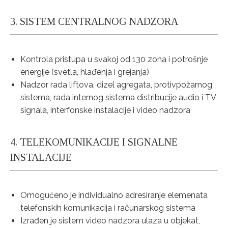
3. SISTEM CENTRALNOG NADZORA
Kontrola pristupa u svakoj od 130 zona i potrošnje
energije (svetla, hlađenja i grejanja)
Nadzor rada liftova, dizel agregata, protivpožarnog
sistema, rada internog sistema distribucije audio i TV
signala, interfonske instalacije i video nadzora
4. TELEKOMUNIKACIJE I SIGNALNE
INSTALACIJE
Omogućeno je individualno adresiranje elemenata
telefonskih komunikacija i računarskog sistema
Izrađen je sistem video nadzora ulaza u objekat,