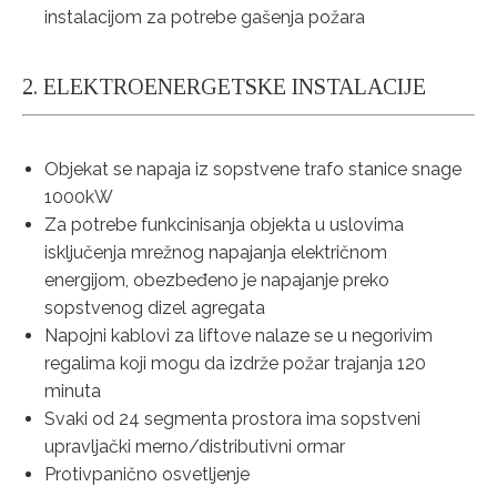
instalacijom za potrebe gašenja požara
2. ELEKTROENERGETSKE INSTALACIJE
Objekat se napaja iz sopstvene trafo stanice snage
1000kW
Za potrebe funkcinisanja objekta u uslovima
isključenja mrežnog napajanja električnom
energijom, obezbeđeno je napajanje preko
sopstvenog dizel agregata
Napojni kablovi za liftove nalaze se u negorivim
regalima koji mogu da izdrže požar trajanja 120
minuta
Svaki od 24 segmenta prostora ima sopstveni
upravljački merno/distributivni ormar
Protivpanično osvetljenje