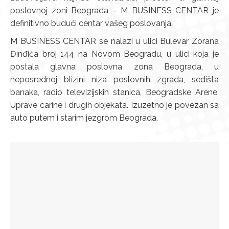
poslovnoj zoni Beograda – M BUSINESS CENTAR je
definitivno budući centar vašeg poslovanja.
M BUSINESS CENTAR se nalazi u ulici Bulevar Zorana
Đinđića broj 144 na Novom Beogradu, u ulici koja je
postala glavna poslovna zona Beograda, u
neposrednoj blizini niza poslovnih zgrada, sedišta
banaka, radio televizijskih stanica, Beogradske Arene,
Uprave carine i drugih objekata. Izuzetno je povezan sa
auto putem i starim jezgrom Beograda.