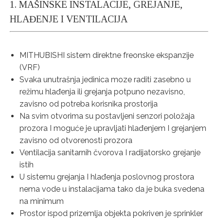
1. MAŠINSKE INSTALACIJE, GREJANJE,
HLAĐENJE I VENTILACIJA
MITHUBISHI sistem direktne freonske ekspanzije
(VRF)
Svaka unutrašnja jedinica moze raditi zasebno u
režimu hlađenja ili grejanja potpuno nezavisno,
zavisno od potreba korisnika prostorija
Na svim otvorima su postavljeni senzori položaja
prozora I moguće je upravljati hlađenjem I grejanjem
zavisno od otvorenosti prozora
Ventilacija sanitarnih čvorova I radijatorsko grejanje
istih
U sistemu grejanja I hlađenja poslovnog prostora
nema vode u instalacijama tako da je buka svedena
na minimum
Prostor ispod prizemlja objekta pokriven je sprinkler