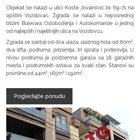
Objekat se nalazi u ulici Koste Jovanovic br. 69-71 na
opštini Voždovac. Zgrada se nalazi u neposrednoj
blizini Bulevara Oslobođenja i Autokomande u jednoj
od najlepših i najelitnijih ulica na Voždovcu.
Zgrada se sastoji od dva ulaza, ulaznog hola od 60m²,
dva lifta, podruma, prizemlja, tri sprata i potkrovlja. U
nivou podruma je podzemna garaža sa 18 garažnih
mesta i podrumskih ostava za svaki stan. Stanovi su
površine od 44m², 165m² i 192m².
Pogledajte ponudu