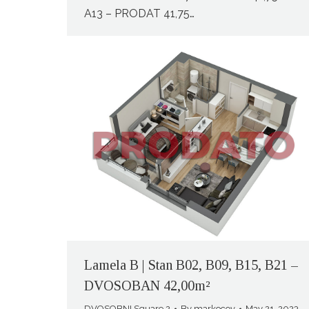
A13 – PRODAT 41,75…
Lamela B | Stan B02, B09, B15, B21 –
DVOSOBAN 42,00m²
DVOSOBNI Square 2
By
markocov
May 21, 2023