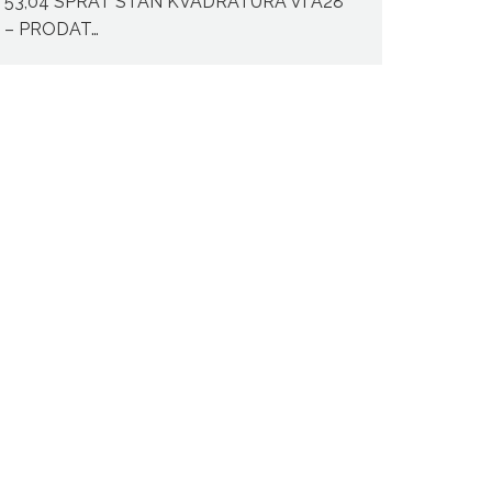
53,04 SPRAT STAN KVADRATURA VI A28
– PRODAT…