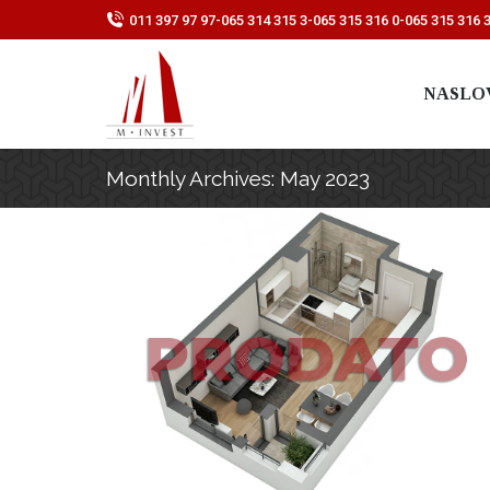
011 397 97 97
-
065 314 315 3
-
065 315 316 0
-
065 315 316 
NASLO
Monthly Archives:
May 2023