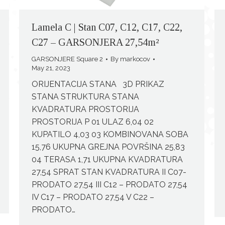
Lamela C | Stan C07, C12, C17, C22,
C27 – GARSONJERA 27,54m²
GARSONJERE Square 2
By
markocov
May 21, 2023
ORIJENTACIJA STANA 3D PRIKAZ
STANA STRUKTURA STANA
KVADRATURA PROSTORIJA
PROSTORIJA P 01 ULAZ 6,04 02
KUPATILO 4,03 03 KOMBINOVANA SOBA
15,76 UKUPNA GREJNA POVRŠINA 25,83
04 TERASA 1,71 UKUPNA KVADRATURA
27,54 SPRAT STAN KVADRATURA II C07-
PRODATO 27,54 III C12 – PRODATO 27,54
IV C17 – PRODATO 27,54 V C22 –
PRODATO…